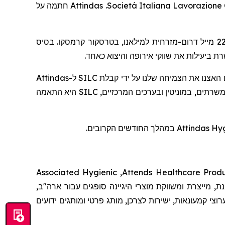
חתמה על
Attindas
.
Societá Italiana Lavorazione C
. בסיס
קרמסקו
בטרסקור
דרום-מזרחית למילאנו,
מייל
2
רת ביעילות את שווקי אירופה והיצוא כאחד
Attindas
ל-
SILC
ם האצנו את הצמיחה שלנו על ידי קבלת
היא התאמה
SILC
. "תים, במוניטין ובערכים המרכזיים
במהלך החודשים הקרובים.
Attindas Hy
Associated Hygienic
,
Attends Healthcare Prod
ת, מייצרת ומשווקת מוצרי היגיינה סופגים עבור ארה"ב
וצי קמעונאות, ישירות לצרכן, מותג פרטי ומותגים ידועים