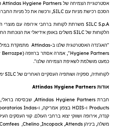
ה
Attindas Hygiene Partners
אסטרטגיית הצמיחה של
ורכשה את כל מניות החברה 
SILC
הסכם רכישת מניות עם
משרתת לקוחות ברחבי אירופה עם מוצרי היגי,
SILC S.p.A
משלים באופן אידיאלי את הנוכחות הח
SILC
הלקוחות של
מתמקדת במילוי ה
Attindas
ב-
"האג'נדה האסטרטגית שלנו
r Berrozpe
(
ברוזפה
", אמרה אסתר
Hygiene Partners
".
כמעט מושלמת לשאיפת הצמיחה שלנו
ימ-
SILC
לקוחותיה, ספקיה ושותפיה העסקיים האחרים של
Attindas
Hygiene Partners
אודות
שבסיסה בראלי, צפ
Attindas Hygiene Partners
חברת
oratorios Indas
בצפון אמריקה, ו-
HDIS
ו-
Products
קנדה, אירופה ושווקי יצוא ברחבי העולם. קווי העסקים העי
Comfees
,
Chelino
,
Incopack
,
Attends
משלה, ביניהן