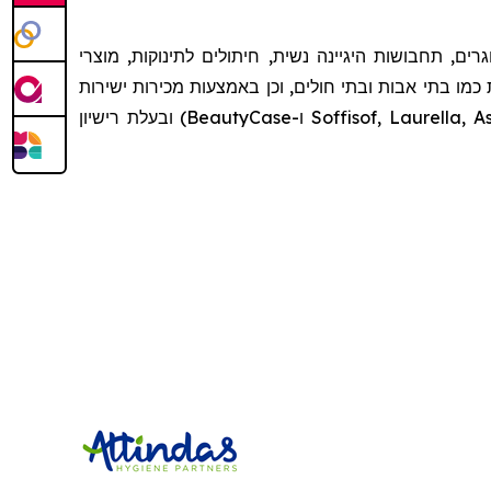
חברת SILC, ת היגיינה נשית, חיתולים לתינוקות, מוצרי
כמו בתי אבות ובתי חולים, וכן באמצעות מכירות ישירות
לצרכן וייצוא ליותר מעשרים מדינות זרות. בנוסף לקווי מותג פרטיים רבים, החברה מחזיקה גם במספר מותגים (Soffisof, Laurella, Assorbello ו-BeautyCase) ובעלת רישיון