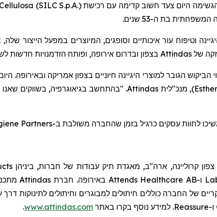
ellulosa (SILC S.p.A.)
גשימה היום צעד חשוב קדימה עם רכישת
, המשפחתית בת ה-53
שנים.
2
ינה וטיפוח עור איכותיים וסופגים, המיוצרים במפעל הייצור שלה
בצפון ובדרום אירופה, ופותח הזדמנויות חדשות לש.
Attindas
זקה של
ביקוש הגובר למוצרי היגיינה חיוניים בצפון אמריקה ובאירופה. היו
בהתחשב בגיאוגרפיה, בשווקים שאנו משר,
Attindas
, מנכ"לית
)
Esthe
giene Partners
שיכו לחוות עסקים כרגיל בזמן שהחברה משולבת ב
ucts
, ון קרוליינה, ארה"ב, מאגדת תיק עבודות של חברות, ביניהן
מתכננ,
Attindas
באירופה. חברת
Attends Healthcare AB
ו-
Lab
קריים של החברה כוללים חיתולים למבוגרים וחיתולים לתינוקות דרך ער
.
www.attindas.com
. למידע נוסף בקרו באתר
Reassure
ו-