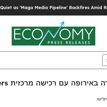
s 'Maga Media Pipeline' Backfires Amid Rumors T
Attindas Hygiene Partners ם רכישה מרכזית