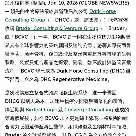
加州核桃溪 和紐約, Jan. 10, 2026 (GLOBE NEWSWIRE)
-- 領先的生物療法策略與營運諮詢公司
Dark Horse
Consulting Group
（「DHCG」或「該集團」）欣然宣佈
收購
Bruder Consulting & Venture Group
（「Bruder」
或「BCVG」）一事。BCVG 是一間在生物科技與生物製藥
界具有全球影響力的策略顧問及諮詢公司，憑著其專長而聲
譽卓著，涵蓋骨科、傷口護理及整形與重建外科市場的生物
製劑、裝置及組合產品之探索、開發、臨床設計與監管審批
流程。 BCVG 現已成為 Dark Horse Consulting (DHC) 旗
下部門，命名為 DHC Regenerative Medicine。
是次收購建立整合式諮詢服務生態系統，進一步鞏固
DHCG 以病人為本、加速生物療法開發與商業化的宗旨。
繼近期與
BioTechLogic
及
Converge Consulting
達成的
策略擴展後，如今 BCVG 加入更是錦上添花，將集團的綜
合實力版圖延伸至再生醫學、組織修復及生物材料等領域。
Bruder 的全球業務網絡，與 DHCG 作為全方位整合全球